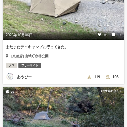
2023年10月06日
93
14
またまたデイキャンプに行ってきた。
[京都府] 山城町森林公園
ソロ
フリーサイト
あやぴー
119
103
2022年11月3日
20