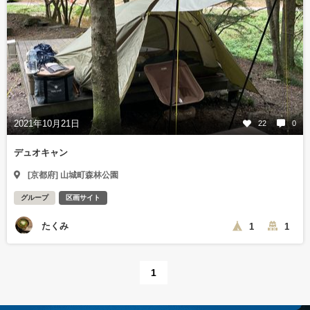
2021年10月21日
22
0
デュオキャン
[京都府] 山城町森林公園
グループ
区画サイト
たくみ
1
1
1