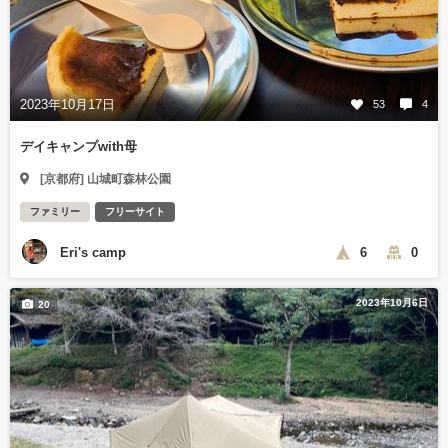
2023年10月17日
53
4
デイキャンプwith母
[京都府] 山城町森林公園
ファミリー
フリーサイト
Eri's camp
6
0
2023年10月6日
20