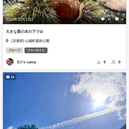
2024年10月13日
38
4
大きな栗の木の下で🌰
[京都府] 山城町森林公園
グループ
フリーサイト
Eri's camp
6
0
2024年3月27日
16