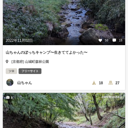
2022年11月02日
58
18
山ちゃんのぼっちキャンプ〜生きててよかった〜
[京都府] 山城町森林公園
ソロ
フリーサイト
山ちゃん
18
27
2022年10月8日
3