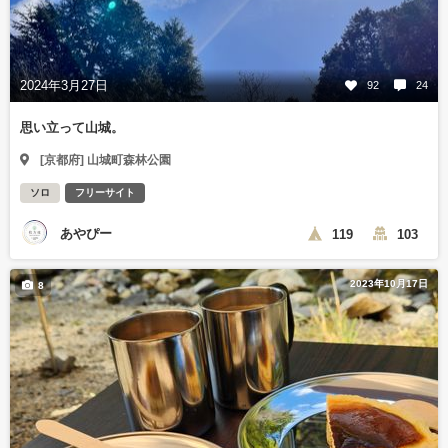
2024年3月27日
92
24
思い立って山城。
[京都府] 山城町森林公園
ソロ
フリーサイト
あやぴー
119
103
2023年10月17日
8