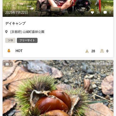
2025年7月22日
26
0
デイキャンプ
[京都府] 山城町森林公園
ソロ
フリーサイト
HOT
28
0
2024年10月18日
7