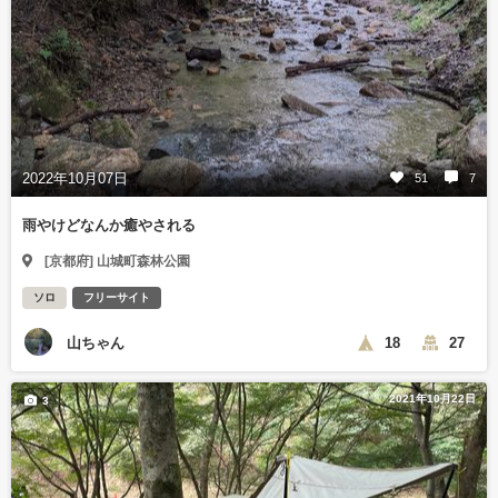
2022年10月07日
51
7
雨やけどなんか癒やされる
[京都府] 山城町森林公園
ソロ
フリーサイト
山ちゃん
18
27
2021年10月22日
3