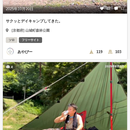
2025年10月20日
63
12
サクッとデイキャンプしてきた。
[京都府] 山城町森林公園
ソロ
フリーサイト
あやぴー
119
103
2025年8月5日
4