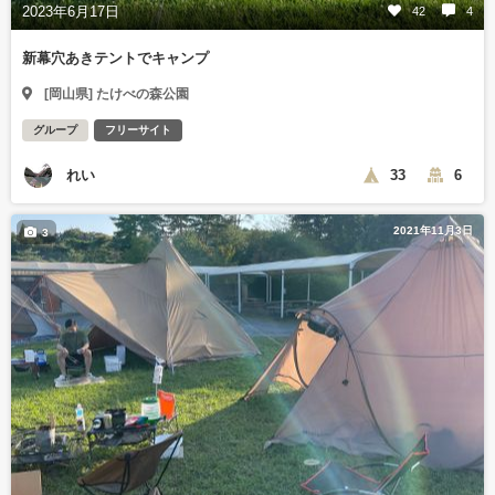
2023年6月17日
42
4
新幕穴あきテントでキャンプ
[岡山県] たけべの森公園
グループ
フリーサイト
れい
33
6
2021年11月3日
3