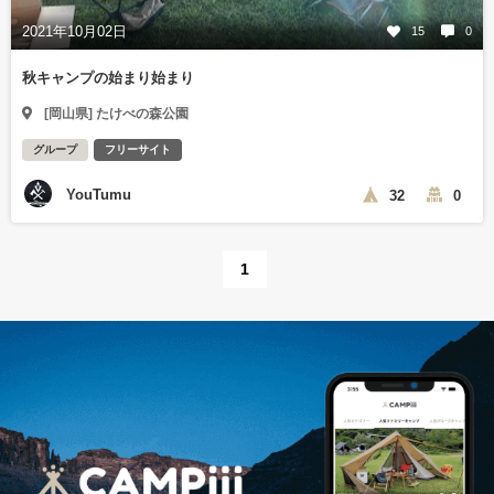
2021年10月02日
15
0
秋キャンプの始まり始まり
[岡山県] たけべの森公園
グループ
フリーサイト
YouTumu
32
0
1