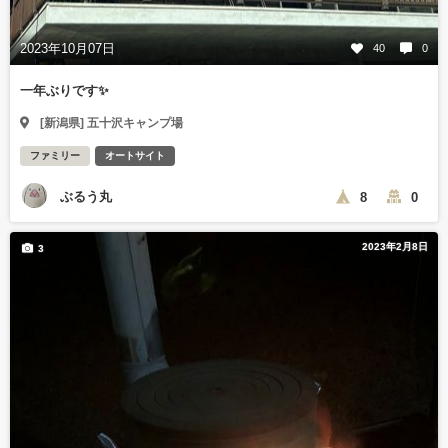
2023年10月07日
40
0
一年ぶりです✨
[新潟県] 五十沢キャンプ場
ファミリー
オートサイト
ぶるう丸
8
0
2023年2月8日
3