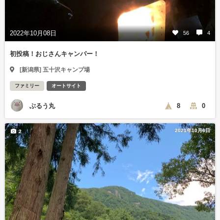
2022年10月08日
56
4
初投稿！おじさんキャンパー！
[新潟県] 五十沢キャンプ場
ファミリー
オートサイト
ぶるう丸
8
0
2021年10月6日
2