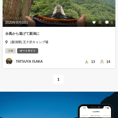
2020年9月03日
31
0
台風から逃げて新潟に
[新潟県] 五十沢キャンプ場
ソロ
オートサイト
TATSUYA ISAKA
13
14
1