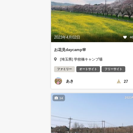
2023年4月02日
4
お花見daycamp🌸
[埼玉県] 学校橋キャンプ場
ファミリー
オートサイト
フリーサイト
あき
27
202
14