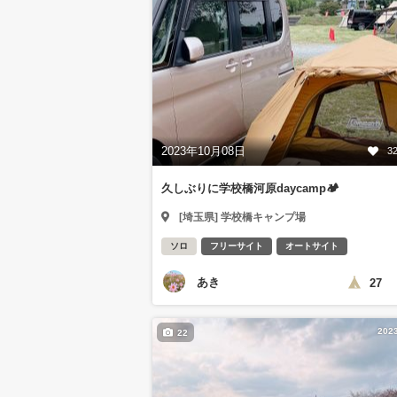
2023年10月08日
3
久しぶりに学校橋河原daycamp🏕️
[埼玉県] 学校橋キャンプ場
ソロ
フリーサイト
オートサイト
あき
27
202
22