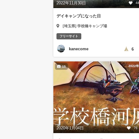
2022年11月30日
4
デイキャンプになった日
[埼玉県] 学校橋キャンプ場
フリーサイト
kanecome
6
2022
15
2020年1月04日
76