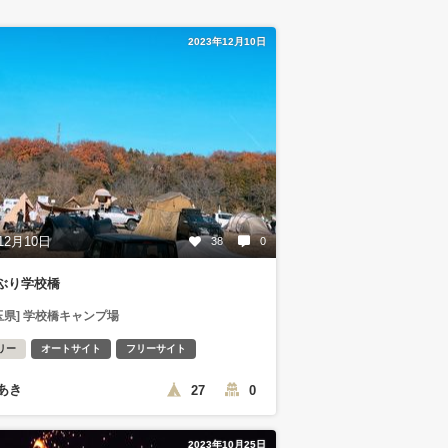
2023年12月10日
12月10日
38
0
ぶり学校橋
玉県] 学校橋キャンプ場
リー
オートサイト
フリーサイト
あき
27
0
2023年10月25日