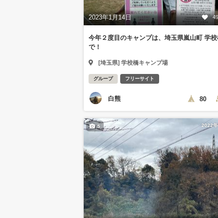
2023年1月14日
4
今年２度目のキャンプは、埼玉県嵐山町 学校
で！
[埼玉県] 学校橋キャンプ場
グループ
フリーサイト
白熊
80
2022
5