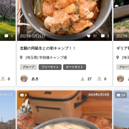
2023年3月21日
2023年
6
4
57
6
念願の同級生との初キャンプ！！
ギリア
[埼玉県] 学校橋キャンプ場
[埼
グループ
フリーサイト
オートサイト
グルー
あき
0
27
0
3年3月11日
2023年2月19日
8
14