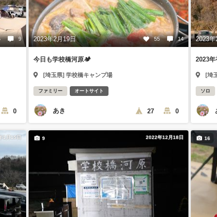
2023年2月19日
2023年
5
9
55
14
今日も学校橋河原🏕
2023
[埼玉県] 学校橋キャンプ場
[埼
ファミリー
オートサイト
ソロ
あき
0
27
0
3年1月15日
2022年12月18日
9
16