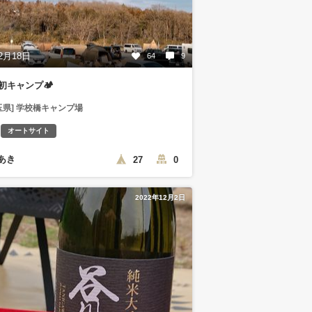
2月18日
64
9
年初キャンプ🏕
玉県] 学校橋キャンプ場
オートサイト
あき
27
0
2022年12月2日