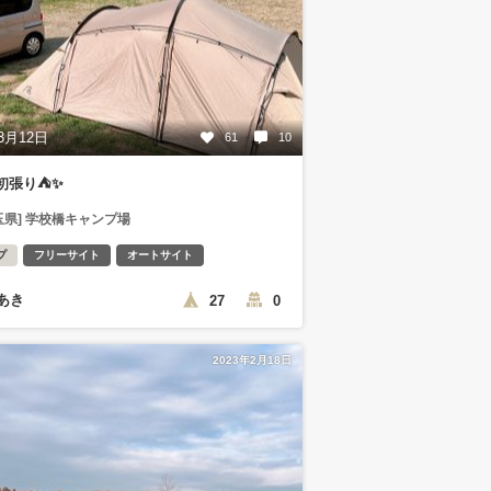
3月12日
61
10
初張り⛺️✨
玉県] 学校橋キャンプ場
プ
フリーサイト
オートサイト
あき
27
0
2023年2月18日