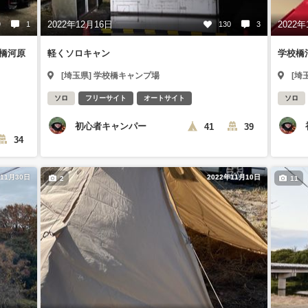
2022年12月16日
2022年
9
1
130
3
橋河原
軽くソロキャン
学校橋
[埼玉県] 学校橋キャンプ場
[埼
ソロ
フリーサイト
オートサイト
ソロ
初心者キャンパー
41
39
34
年11月30日
2022年11月10日
2
11