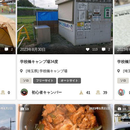
2023年8月30日
2023年
2
2
113
2
学校橋キャンプ場34度
学校橋
[埼玉県] 学校橋キャンプ場
[埼
ソロ
フリーサイト
オートサイト
ソロ
初心者キャンパー
0
41
39
3年4月2日
2023年3月21日
13
10