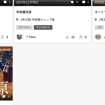
2022年11月08日
2022年
4
4
47
0
学校橋河原
オート
[埼玉県] 学校橋キャンプ場
[埼
ファミリー
フリーサイト
ソロ
＊Yasu
2
12
6
年10月24日
32