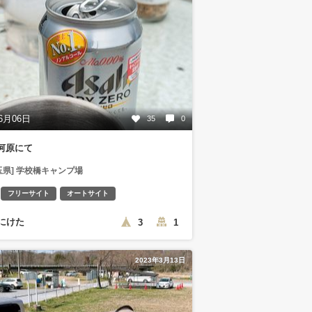
6月06日
35
0
河原にて
玉県] 学校橋キャンプ場
フリーサイト
オートサイト
にけた
3
1
2023年3月13日