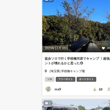
2023年11月18日
6
徒歩ソロで行く学校橋河原でキャンプ ！超強
ントが壊れるかと思った😓
[埼玉県] 学校橋キャンプ場
ソロ
フリーサイト
オートサイト
ma9
69
202
7