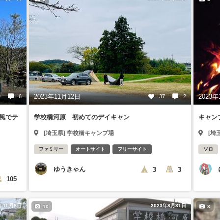
2023年11月12日
2023年
9
6
37
2
風でテ
学校橋河原 初めてのデイキャン
キャン
[埼玉県] 学校橋キャンプ場
[埼
ファミリー
オートサイト
フリーサイト
ソロ
ゆうきゃん
3
3
105
3年10月8日
2023年8月31日
10
3