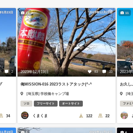
4年3月23日
2023年12月22日
21
11
2023年12月19日
2023年
9
2
83
33
プ
俺MISSION-016 2023ラストアタック(^-^ゞ
お久し
[埼玉県] 学校橋キャンプ場
[埼
ソロ
フリーサイト
オートサイト
ファミ
くまくま
34
122
22
年11月19日
2023年11月12日
5
6