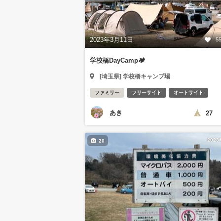
2023年3月11日
5
学校橋DayCamp🏕
[埼玉県] 学校橋キャンプ場
ファミリー
フリーサイト
オートサイト
あき
27
202
20