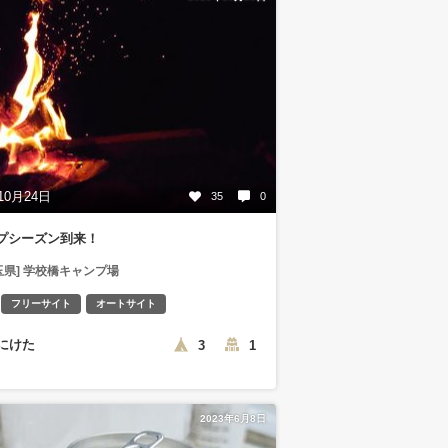
10月24日
35
0
プシーズン到来！
玉県] 学校橋キャンプ場
フリーサイト
オートサイト
にけた
3
1
2023年6月8日