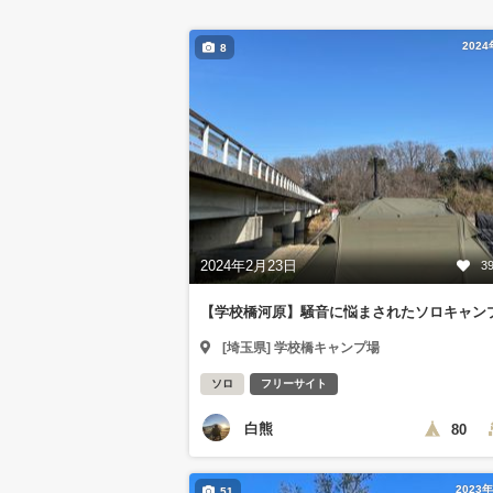
202
8
2024年2月23日
3
【学校橋河原】騒音に悩まされたソロキャン
[埼玉県] 学校橋キャンプ場
ソロ
フリーサイト
白熊
80
2023
51