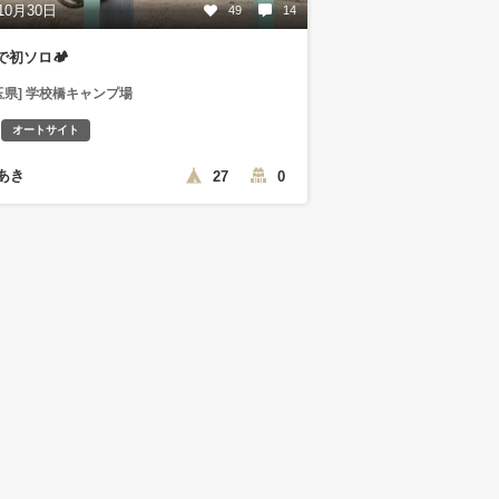
10月30日
49
14
で初ソロ🏕
玉県] 学校橋キャンプ場
オートサイト
あき
27
0