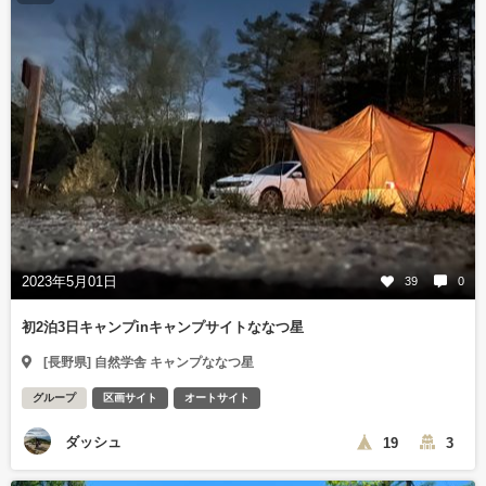
2023年5月01日
39
0
初2泊3日キャンプinキャンプサイトななつ星
[長野県] 自然学舎 キャンプななつ星
グループ
区画サイト
オートサイト
ダッシュ
19
3