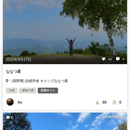
2025年9月27日
44
4
ななつ星
[長野県] 自然学舎 キャンプななつ星
ソロ
グループ
区画サイト
Ao
60
0
2024年10月15日
8