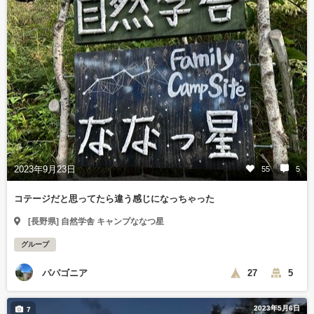
2023年9月23日
55
5
コテージだと思ってたら違う感じになっちゃった
[長野県] 自然学舎 キャンプななつ星
グループ
パパゴニア
27
5
2023年5月6日
7