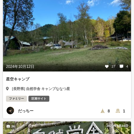
2024年10月12日
27
4
星空キャンプ
[長野県] 自然学舎 キャンプななつ星
ファミリー
区画サイト
だっちー
8
1
2023年9月24日
26