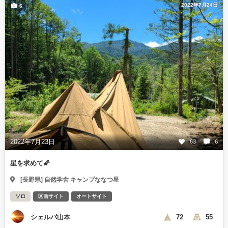
2022年7月24日
6
2022年7月23日
63
6
星を求めて🌠
[長野県] 自然学舎 キャンプななつ星
ソロ
区画サイト
オートサイト
シェルパ山本
72
55