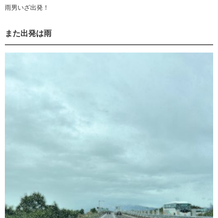
雨男いざ出発！
また出発は雨