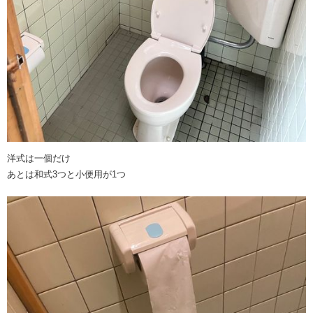
洋式は一個だけ
あとは和式3つと小便用が1つ