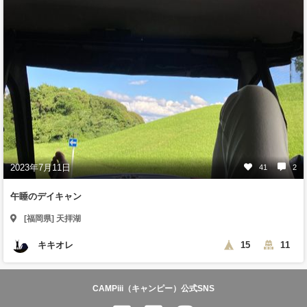
2023年7月11日
41
2
午睡のデイキャン
[福岡県] 天拝湖
キキオレ
15
11
CAMPiii（キャンピー）公式SNS