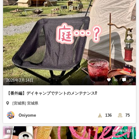
2026年3月14日
46
17
【番外編】デイキャンプでテントのメンテナンス⁉️
[宮城県] 宮城県
Oniyome
136
75
2024年5月1日
38