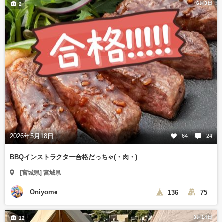
6月3日
2
2026年5月18日
64
24
BBQインストラクター合格だっちゃ(・肉・)
[宮城県] 宮城県
Oniyome
136
75
3月14日
12