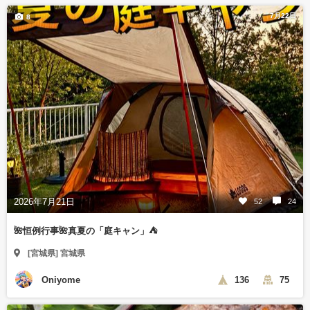
7月22日
8
2026年7月21日
52
24
🌺恒例行事🌺真夏の「庭キャン」⛺️
[宮城県] 宮城県
Oniyome
136
75