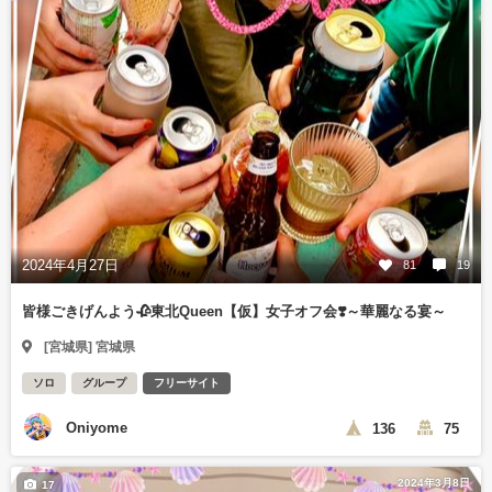
2024年4月27日
81
19
皆様ごきげんよう🥀東北Queen【仮】女子オフ会❣️～華麗なる宴～
[宮城県] 宮城県
ソロ
グループ
フリーサイト
Oniyome
136
75
2024年3月8日
17