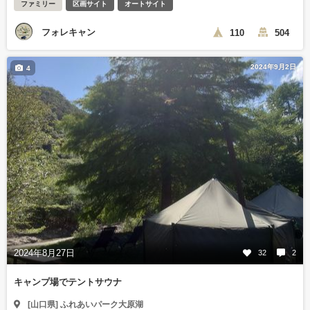
ファミリー
区画サイト
オートサイト
フォレキャン
110
504
2024年9月2日
4
2024年8月27日
32
2
キャンプ場でテントサウナ
[山口県] ふれあいパーク大原湖