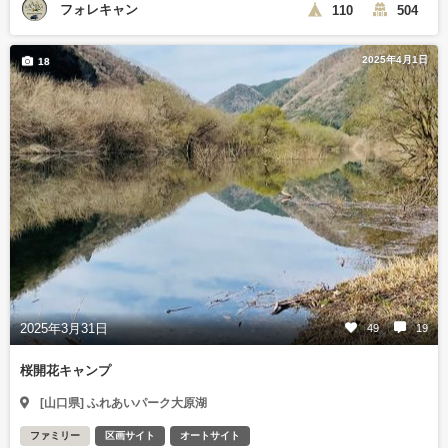
フォレキャン
110
504
2025年4月1日
18
2025年3月31日
49
19
桜開花キャンプ
[山口県] ふれあいパーク大原湖
ファミリー
区画サイト
オートサイト