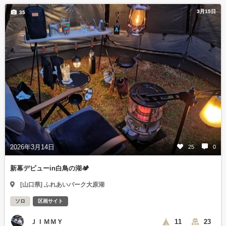
3月15日
35
2026年3月14日
25
0
新幕デビューin白鳥の湖🏕️
[山口県] ふれあいパーク大原湖
ソロ
区画サイト
ＪＩＭＭＹ
11
23