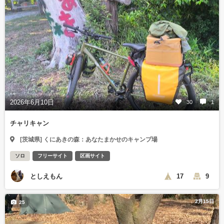
2026年6月10日
30
1
チャリキャン
[茨城県] くにあきの森：あなたまかせのキャンプ場
ソロ
フリーサイト
区画サイト
としえもん
17
9
2月15日
25