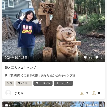
2024年10月13日
51
9
娘と二人ソロキャンプ
[茨城県] くにあきの森：あなたまかせのキャンプ場
ソロ
ファミリー
フリーサイト
オートサイト
まちゃ
9
0
2024年3月31日
8