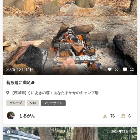
2026年2月14日
50
12
薪放題に満足🪵
[茨城県] くにあきの森：あなたまかせのキャンプ場
グループ
ソロ
フリーサイト
もるがん
76
6
2024年11月4日
19