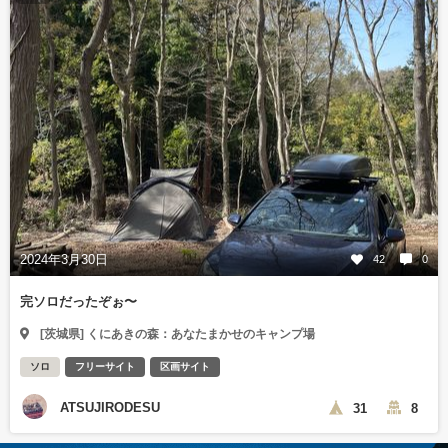
2024年3月30日
42
0
完ソロだったぞぉ〜
[茨城県] くにあきの森：あなたまかせのキャンプ場
ソロ
フリーサイト
区画サイト
ATSUJIRODESU
31
8