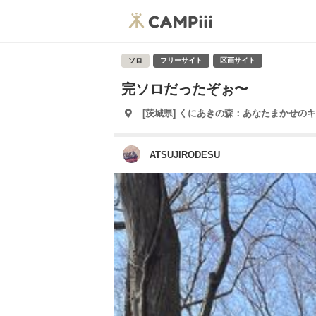
ソロ
フリーサイト
区画サイト
完ソロだったぞぉ〜
[茨城県] くにあきの森：あなたまかせの
ATSUJIRODESU