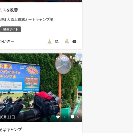
ミスを改善
葉県] 大原上布施オートキャンプ場
区画サイト
かいざー
31
40
2022年10月15日
10月11日
65
5
そばキャンプ