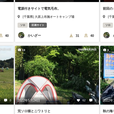
電源付きサイトで電気毛布。
前回の
[千葉県] 大原上布施オートキャンプ場
[千
ソロ
区画サイト
ソロ
かいざー
40
31
40
2年4月13日
2022年5月25日
13
6
2022年5月24日
2022年
3
0
62
0
完ソロ猫とニワトリと
秋の海