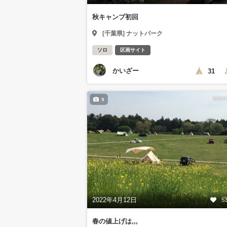
秋キャンプ初回
[千葉県] ナットパーク
ソロ
区画サイト
かいざー
31
202
9
2022年4月12日
5
春の値上げは,,,