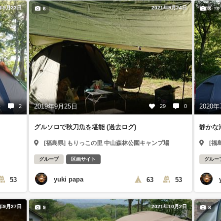
1年9月23日
2021年9月24日
6
3
2019年9月25日
2020年
4
2
29
0
グルソロで秋刀魚を堪能 (過去ログ)
静かな
[福島県] もりっこの里 中山森林公園キャンプ場
[福
グループ
区画サイト
グルー
yuki papa
53
63
53
1年9月27日
2021年10月2日
9
8