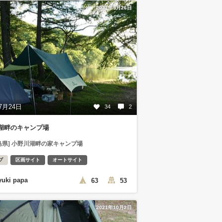
2021年9月26日
7月24日
34
2
湖畔のキャンプ場
島県] 小野川湖畔の家キャンプ場
プ
区画サイト
オートサイト
yuki papa
63
53
2021年10月2日