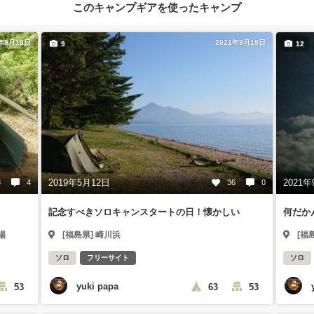
このキャンプギアを使ったキャンプ
1年9月18日
2021年9月19日
9
12
2019年5月12日
2021年
8
4
36
0
記念すべきソロキャンスタートの日！懐かしい
何だか
場
[福島県] 崎川浜
[福
ソロ
フリーサイト
ソロ
yuki papa
53
63
53