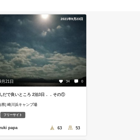
2021年9月23日
9月21日
34
0
んだで良いところ 2泊3日．．その①
島県] 崎川浜キャンプ場
フリーサイト
yuki papa
63
53