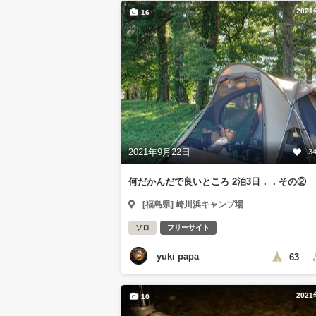
202
16
2021年9月22日
3
何だかんだで良いところ 2泊3日．．その②
[福島県] 崎川浜キャンプ場
ソロ
フリーサイト
yuki papa
63
202
10