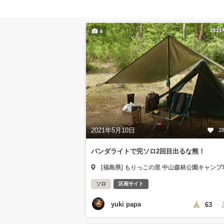
202
6
2021年5月10日
2
パンダライトで完ソロ2回目出るな熊！
[福島県] もりっこの里 中山森林公園キャンプ
ソロ
区画サイト
yuki papa
63