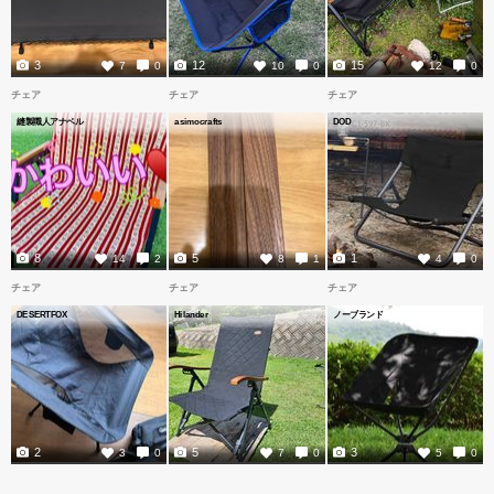
3
12
15
7
0
10
0
12
0
チェア
チェア
チェア
縫製職人アナベル
asimocrafts
DOD
8
5
1
14
2
8
1
4
0
チェア
チェア
チェア
DESERTFOX
Hilander
ノーブランド
2
5
3
3
0
7
0
5
0