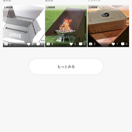
焚火台
焚火台
フライパン
LOGOS
LOGOS
LOGOS
1
3
2
4
0
5
0
7
0
もっとみる