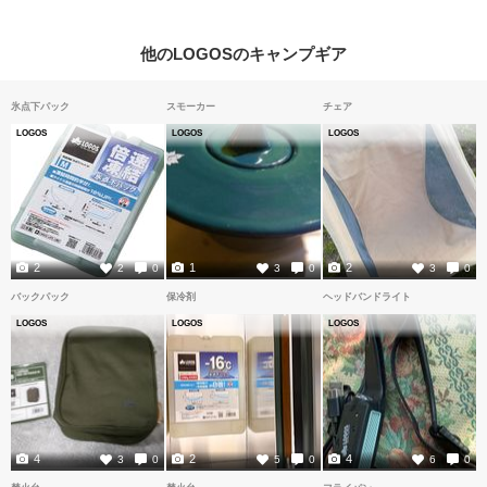
他のLOGOSのキャンプギア
氷点下パック
スモーカー
チェア
LOGOS
LOGOS
LOGOS
2
1
2
2
0
3
0
3
0
バックパック
保冷剤
ヘッドバンドライト
LOGOS
LOGOS
LOGOS
4
2
4
3
0
5
0
6
0