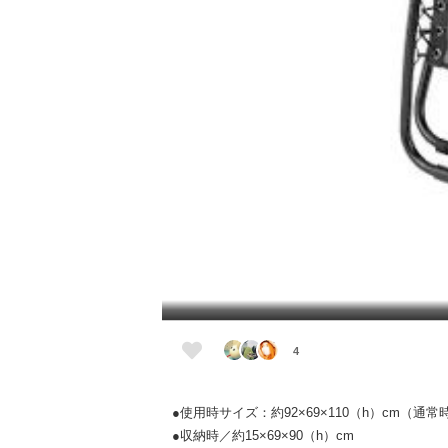
4
●使用時サイズ：約92×69×110（h）cm（通常
●収納時／約15×69×90（h）cm