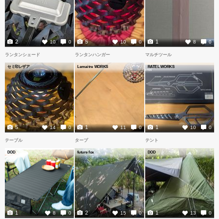
2
5
1
10
0
10
0
8
0
ランタンシェード
ランタンハンガー
マルチツール
セミ印レザア
Lemaitre WORKS
RATEL WORKS
5
1
1
14
0
11
0
10
0
テーブル
タープ
テント
DOD
future fox
DOD
1
2
1
8
0
15
0
13
0