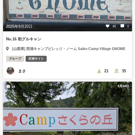
2025年9月20日
45
0
No.16 初グルキャン
[山梨県] 西湖キャンプビレッジ・ノーム Saiko Camp Village GNOME
グループ
区画サイト
まさ
21
35
5月24日
14