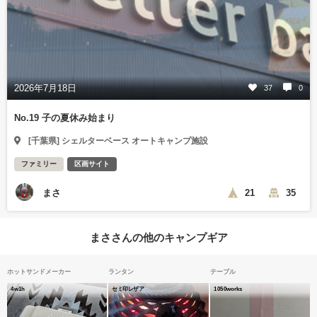
2026年7月18日
37
0
No.19 子の夏休み始まり
[千葉県] シェルターベース オートキャンプ施設
ファミリー
区画サイト
まさ
21
35
まささんの他のキャンプギア
ホットサンドメーカー
ランタン
テーブル
4w1h
セミ印レザア
1050works