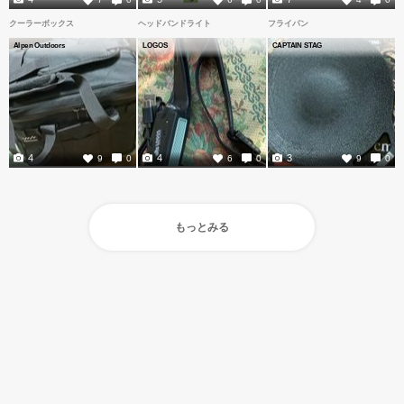
クーラーボックス
ヘッドバンドライト
フライパン
Alpen Outdoors
LOGOS
CAPTAIN STAG
4
4
3
9
0
6
0
9
0
もっとみる