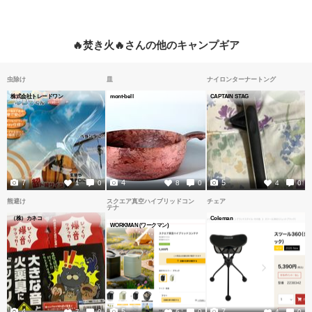
🔥焚き火🔥さんの他のキャンプギア
虫除け
皿
ナイロンターナートング
株式会社トレードワン
mont-bell
CAPTAIN STAG
7
4
5
1
0
8
0
4
0
熊避け
スクエア真空ハイブリッドコン
チェア
テナ
（株）カネコ
Coleman
WORKMAN (ワークマン)
4
5
7
7
0
6
0
4
0