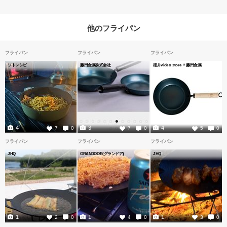
他のフライパン
フライパン
フライパン
フライパン
ソトレシピ
藤田金属株式会社
徳井video store × 藤田金属
4
3
4
7
0
7
0
5
0
フライパン
フライパン
フライパン
JHQ
GRANDOOR(グランドア)
JHQ
1
1
1
2
0
4
0
3
0