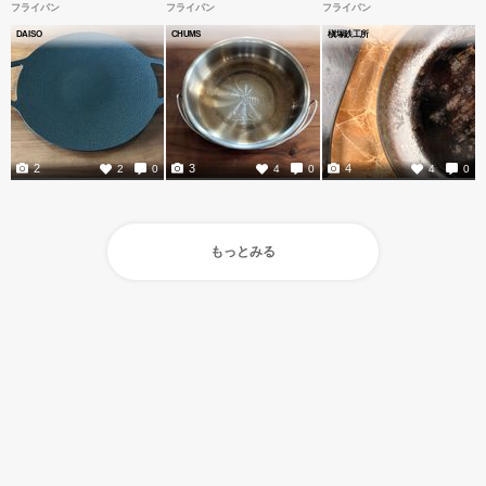
フライパン
フライパン
フライパン
DAISO
CHUMS
槇塚鉄工所
2
3
4
2
0
4
0
4
0
もっとみる