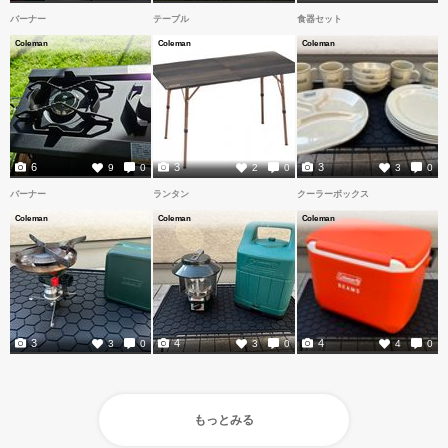
バーナー
テーブル
食器セット
Coleman
Coleman
Coleman
6
3
3
9
0
2
0
3
0
バーナー
ランタン
クーラーボックス
Coleman
Coleman
Coleman
3
4
4
3
0
3
0
4
0
もっとみる