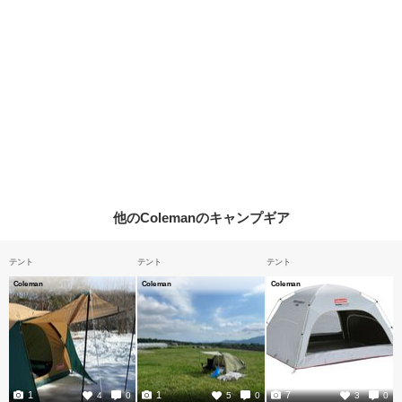
他のColemanのキャンプギア
テント
テント
テント
Coleman
Coleman
Coleman
1
1
7
4
0
5
0
3
0