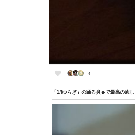
4
「1/fゆらぎ」の踊る炎🔥で最高の癒し