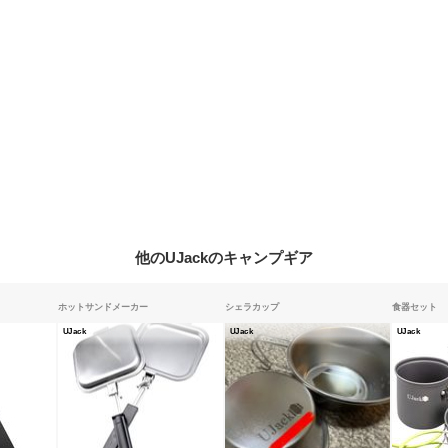
他のUJackのキャンプギア
ホットサンドメーカー
シェラカップ
食器セット
UJack
UJack
UJack