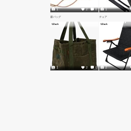
1
1
2
0
薪バッグ
チェア
UJack
UJack
1
2
2
0