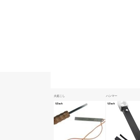
火起こし
ハンマー
UJack
UJack