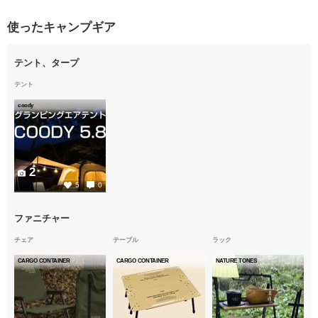
使ったキャンプギア
テント、タープ
テント
coody
2
5
0
ファニチャー
チェア
テーブル
ラック
CARGO CONTAINER
CARGO CONTAINER
NATURE TONES