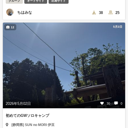
グループ
オートサイト
区画サイト
ちはみな
38
25
5月3日
12
2026年5月02日
30
0
初めてのGWソロキャンプ
[静岡県] SUN no MORI 伊豆