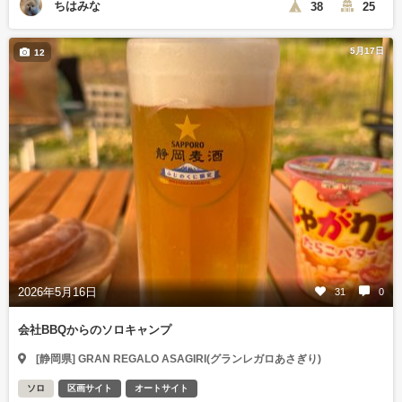
ちはみな
38
25
5月17日
12
2026年5月16日
31
0
会社BBQからのソロキャンプ
[静岡県] GRAN REGALO ASAGIRI(グランレガロあさぎり)
ソロ
区画サイト
オートサイト