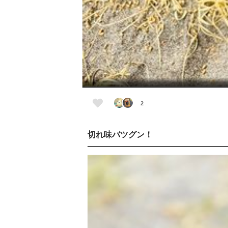
2
切れ味バツグン！