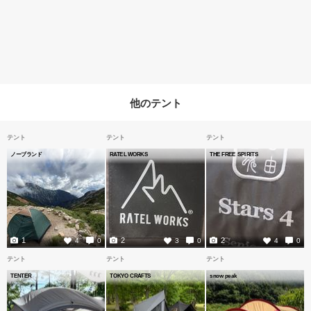
他のテント
テント
テント
テント
ノーブランド
RATEL WORKS
THE FREE SPIRITS
1
2
2
4
0
3
0
4
0
テント
テント
テント
TENTER
TOKYO CRAFTS
snow peak