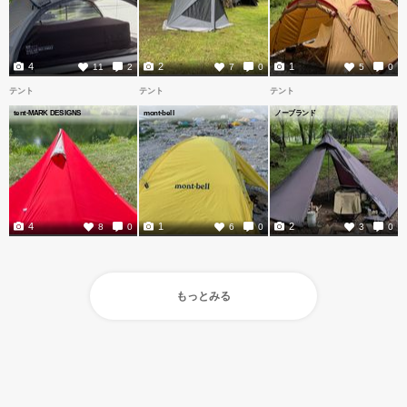
4
2
1
11
2
7
0
5
0
テント
テント
テント
tent-MARK DESIGNS
mont-bell
ノーブランド
4
1
2
8
0
6
0
3
0
もっとみる