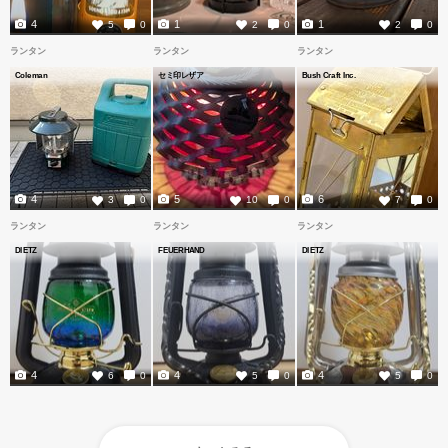
4
1
1
5
0
2
0
2
0
ランタン
ランタン
ランタン
Coleman
セミ印レザア
Bush Craft Inc.
4
5
6
3
0
10
0
7
0
ランタン
ランタン
ランタン
DIETZ
FEUERHAND
DIETZ
4
4
4
6
0
5
0
5
0