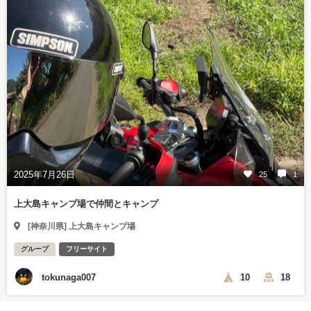
2025年7月26日
25
1
上大島キャンプ場で仲間とキャンプ
[神奈川県] 上大島キャンプ場
グループ
フリーサイト
tokunaga007
10
18