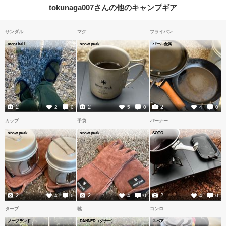
tokunaga007さんの他のキャンプギア
サンダル
マグ
フライパン
mont-bell
snow peak
パール金属
2
2
2
2
0
5
0
4
0
カップ
手袋
バーナー
snow peak
snow peak
SOTO
2
2
2
4
0
4
0
4
0
タープ
靴
コンロ
ノーブランド
DANNER（ダナー）
スベア