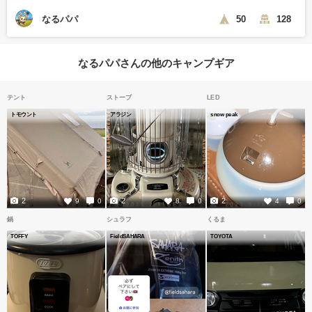
なるパパ
50
128
なるパパさんの他のキャンプギア
テント
ストーブ
LED
トモウント
アラジン
snow peak
2
2
2
9
0
8
0
4
0
鍋
シュラフ
くるま
TOFFY
FieldSAHARA
TOYOTA