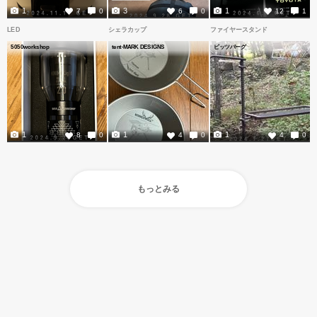
1
3
1
7
0
6
0
12
1
LED
シェラカップ
ファイヤースタンド
5050workshop
tent-MARK DESIGNS
ピッツバーグ
1
1
1
8
0
4
0
4
0
もっとみる