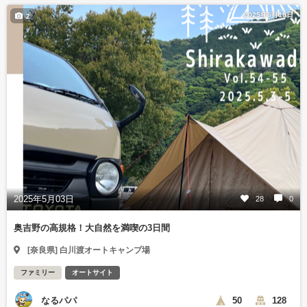
2025年6月18日
2
2025年5月03日
28
0
奥吉野の高規格！大自然を満喫の3日間
[奈良県] 白川渡オートキャンプ場
ファミリー
オートサイト
なるパパ
50
128