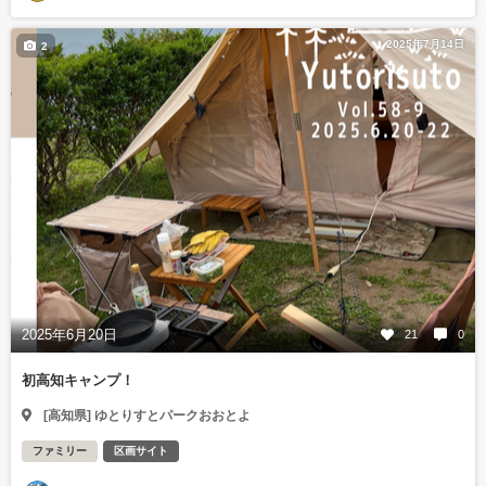
2025年7月14日
2
2025年6月20日
21
0
初高知キャンプ！
[高知県] ゆとりすとパークおおとよ
ファミリー
区画サイト