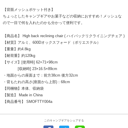
【背面メッシュポケット付き】
ちょっとしたキャンプギアやお菓子などの収納におすすめ！メッシュな
ので一目で何を入れたのかも分かって便利です。
【商品名】 High back reclining chair ( ハイバックリクライニングチェア )
【材質】アルミ、600Dオックスフォード（ポリエステル）
【重量】約4.8kg
【耐荷重】約120kg
【サイズ】[使用時] 62×71×98cm
[収納時] 23×16.5×89cm
・地面からの座面まで：前方38cm 後方32cm
・背もたれの高さ(座面から上部)：68cm
【同梱物】本体、収納袋
【製造】 Made in China
【商品番号】 SMOFTTY004a
このキャンプギアをシェアする