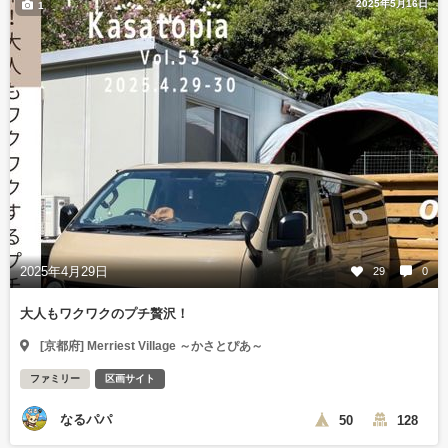
2025年5月16日
1
2025年4月29日
29
0
大人もワクワクのプチ贅沢！
[京都府] Merriest Village ～かさとぴあ～
ファミリー
区画サイト
なるパパ
50
128