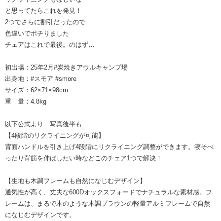
と思ってたらこれを発見！
2つでさらに割引だったので
色違いでポチりました
チェアはこれで最後。のはず…
初出場：25年2月#炭焼きアウルキャンプ場
出身地：#スモア #smore
サイズ：62×71×98cm
重 量：4.8kg
以下公式より 写真後半も
【4段階のリクライニングが可能】
背面ハンドルを引き上げ4段階にリクライニング調整ができます。寝そべ
ったり背筋を伸ばしたい時などこのチェア1つで解決！
【生地も木調フレームも自然になじむデザイン】
通気性が高く、丈夫な600Dオックスフォードでナチュラルな素材感。フ
レームは、まるで木のような木調ブラウンの軽量アルミフレームで自然
になじむデザインです。