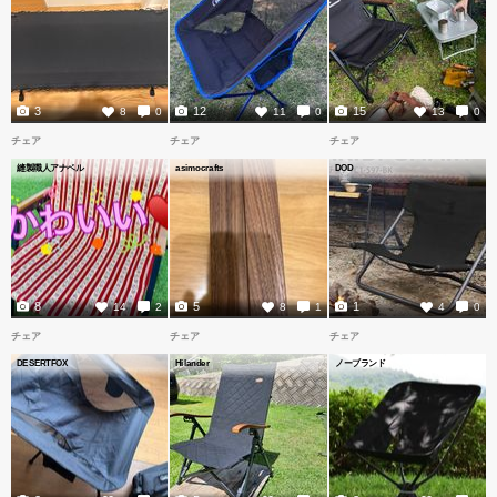
3
12
15
8
0
11
0
13
0
チェア
チェア
チェア
縫製職人アナベル
asimocrafts
DOD
8
5
1
14
2
8
1
4
0
チェア
チェア
チェア
DESERTFOX
Hilander
ノーブランド