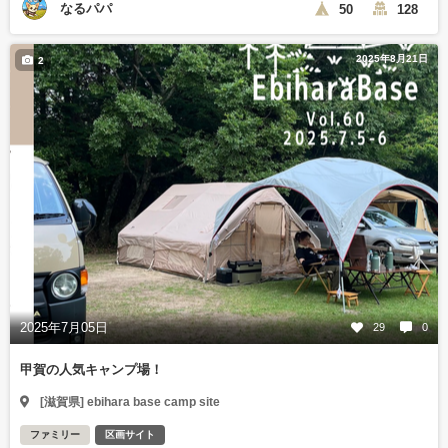
なるパパ
50
128
2025年8月21日
2
2025年7月05日
29
0
甲賀の人気キャンプ場！
[滋賀県] ebihara base camp site
ファミリー
区画サイト