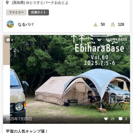
[高知県] ゆとりすとパークおおとよ
ファミリー
区画サイト
なるパパ
50
128
2025年8月21日
2
2025年7月05日
29
0
甲賀の人気キャンプ場！