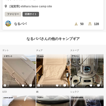
[滋賀県] ebihara base camp site
ファミリー
区画サイト
なるパパ
50
128
なるパパさんの他のキャンプギア
テント
チェア
ストーブ
トモウント
S‘more
アラジン
2
1
2
9
0
6
0
8
0
LED
鍋
シュラフ
snow peak
TOFFY
FieldSAHARA