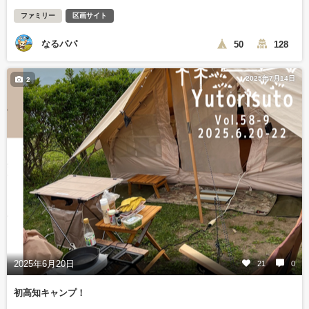
ファミリー
区画サイト
なるパパ
50
128
2025年7月14日
2
2025年6月20日
21
0
初高知キャンプ！