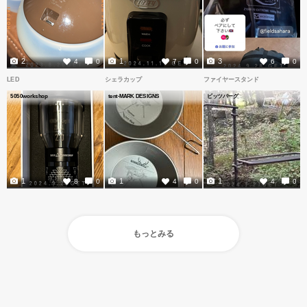
2
1
3
4
0
7
0
6
0
LED
シェラカップ
ファイヤースタンド
5050workshop
tent-MARK DESIGNS
ピッツバーグ
1
1
1
8
0
4
0
4
0
もっとみる