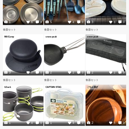
1
5
3
6
0
4
0
3
0
食器セット
食器セット
食器セット
MiliCamp
snow peak
snow peak
3
2
2
7
0
2
0
2
0
食器セット
食器セット
食器セット
UJack
CAPTAIN STAG
ごちゃ混ぜ
1
1
2
4
0
4
0
5
0