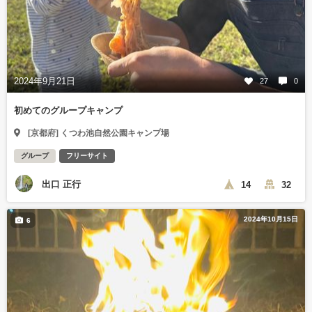
2024年9月21日
27
0
初めてのグループキャンプ
[京都府] くつわ池自然公園キャンプ場
グループ
フリーサイト
出口 正行
14
32
2024年10月15日
6