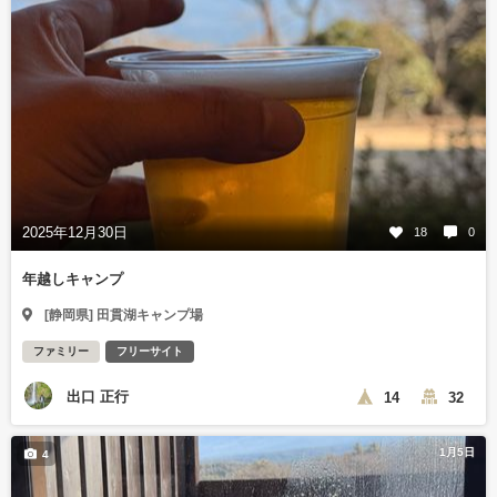
2025年12月30日
18
0
年越しキャンプ
[静岡県] 田貫湖キャンプ場
ファミリー
フリーサイト
出口 正行
14
32
1月5日
4