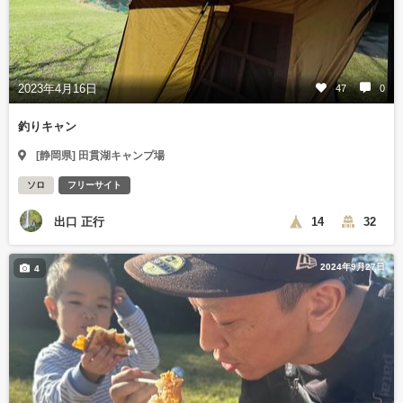
2023年4月16日
47
0
釣りキャン
[静岡県] 田貫湖キャンプ場
ソロ
フリーサイト
出口 正行
14
32
2024年9月27日
4