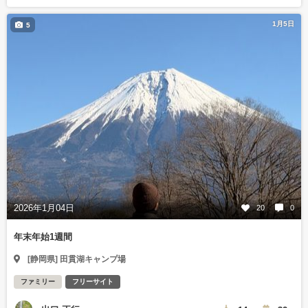
1月5日
5
2026年1月04日
20
0
年末年始1週間
[静岡県] 田貫湖キャンプ場
ファミリー
フリーサイト