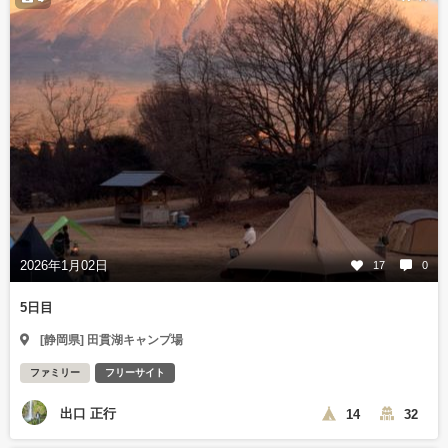
2026年1月02日
17
0
5日目
[静岡県] 田貫湖キャンプ場
ファミリー
フリーサイト
出口 正行
14
32