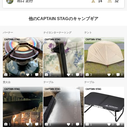
出口 正行
14
32
他のCAPTAIN STAGのキャンプギア
バーナー
ナイロンターナートング
テント
CAPTAIN STAG
CAPTAIN STAG
CAPTAIN STAG
1
5
3
4
0
4
0
7
0
焚火台
テーブル
テーブル
CAPTAIN STAG
CAPTAIN STAG
CAPTAIN STAG
1
1
1
2
0
2
0
3
0