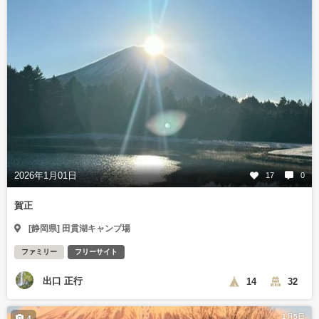
2026年1月01日
17
0
賀正
[静岡県] 田貫湖キャンプ場
ファミリー
フリーサイト
出口 正行
14
32
1月5日
4