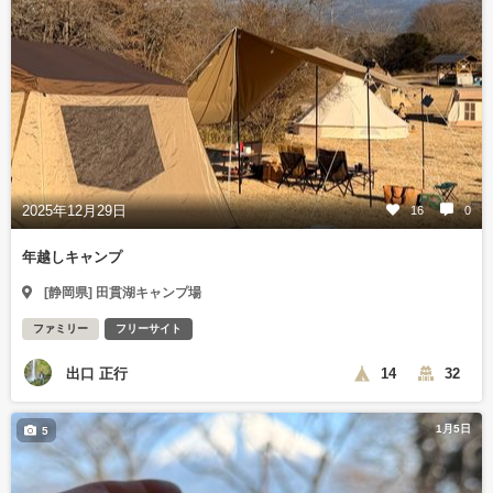
2025年12月29日
16
0
年越しキャンプ
[静岡県] 田貫湖キャンプ場
ファミリー
フリーサイト
出口 正行
14
32
1月5日
5