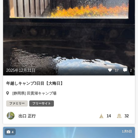
2025年12月31日
17
2
年越しキャンプ3日目【大晦日】
[静岡県] 田貫湖キャンプ場
ファミリー
フリーサイト
出口 正行
14
32
1月5日
4