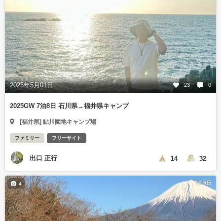
2025年5月01日
23
0
2025GW 7泊8日 石川県→福井県キャンプ
[福井県] 鮎川園地キャンプ場
ファミリー
フリーサイト
出口 正行
14
32
1月5日
4