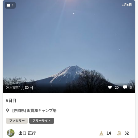
1月5日
4
2026年1月03日
20
0
6日目
[静岡県] 田貫湖キャンプ場
ファミリー
フリーサイト
出口 正行
14
32