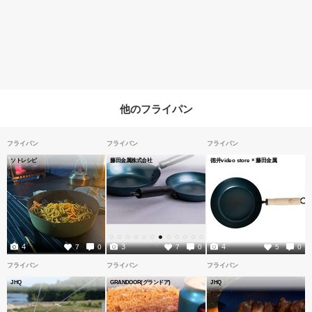
他のフライパン
フライパン
フライパン
フライパン
ソトレシピ
藤田金属株式会社
徳井video store × 藤田金属
4
3
4
7
0
7
0
5
0
フライパン
フライパン
フライパン
JHQ
GRANDOOR(グランドア)
JHQ