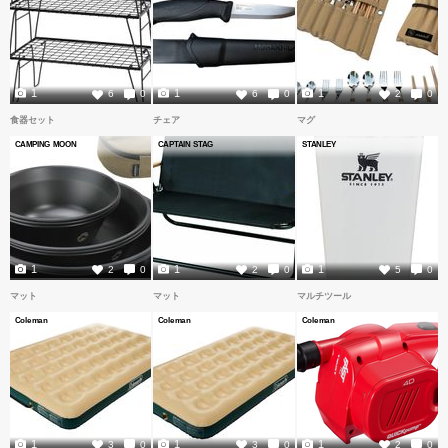
1
1
1
6
0
6
0
2
0
食器セット
チェア
マグ
CAMPING MOON
CAPTAIN STAG
STANLEY
1
1
1
2
0
2
0
5
0
マット
マット
マルチツール
Coleman
Coleman
Coleman
1
1
1
3
0
3
0
2
0