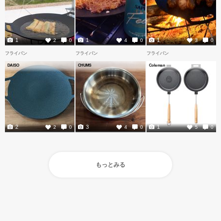
1
1
1
2
0
4
0
3
0
フライパン
フライパン
フライパン
DAISO
CHUMS
Coleman
2
3
1
2
0
4
0
5
0
もっとみる