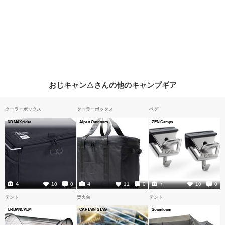
おじキャン△さんの他のキャンプギア
クーラーボックス
クーラーボックス
ペグ
3D MAXpider
Alpen Outdoors
ZEN Camps
4
4
7
10
0
11
0
10
0
テント
焚火台
テント
URBANCALM
CAPTAIN STAG
Soomloom