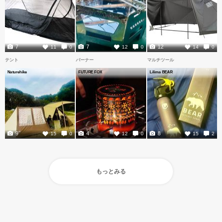
7
7
12
11
0
12
0
14
0
テント
バーナー
マルチツール
Naturehike
FUTURE FOX
Lilima BEAR
9
4
8
15
0
12
0
15
2
もっとみる