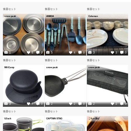
食器セット
食器セット
食器セット
snow peak
AWADA
Coleman
1
5
3
6
0
4
0
3
0
食器セット
食器セット
食器セット
MiliCamp
snow peak
snow peak
3
2
2
7
0
2
0
2
0
食器セット
食器セット
食器セット
UJack
CAPTAIN STAG
ごちゃ混ぜ