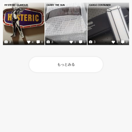
HYSTERIC GLAMOUR
CARRY THE SUN
CARGO CONTAINER
3
3
3
4
0
3
0
3
0
もっとみる