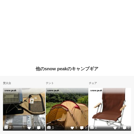
他のsnow peakのキャンプギア
焚火台
テント
チェア
snow peak
snow peak
snow peak
2
1
2
3
0
5
0
3
0