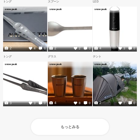
トング
スプーン
LED
snow peak
snow peak
snow peak
2
2
4
4
0
2
0
3
0
トング
グラス
テント
snow peak
snow peak
snow peak
3
4
2
3
0
8
0
7
0
もっとみる