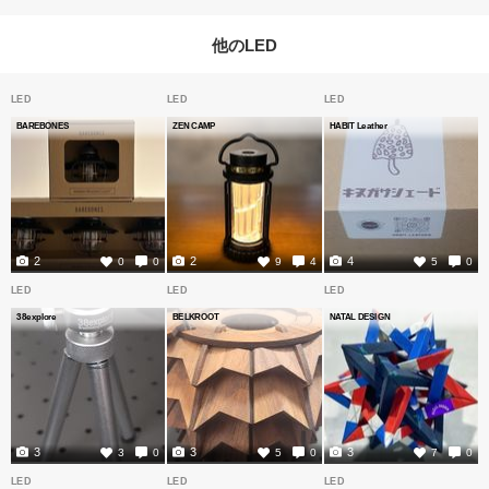
他のLED
LED
LED
LED
BAREBONES
ZEN CAMP
HABIT Leather
2
2
4
0
0
9
4
5
0
LED
LED
LED
38explore
BELKROOT
NATAL DESIGN
3
3
3
3
0
5
0
7
0
LED
LED
LED