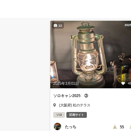
202
12
2025年3月01日
4
ソロキャン2025 ③
[大阪府] 杜のテラス
ソロ
区画サイト
たっち
55