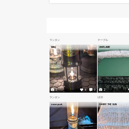
ランタン
テーブル
WAQ
UNIFLAME
2
2
8
0
ランタン
LED
snow peak
CARRY THE SUN