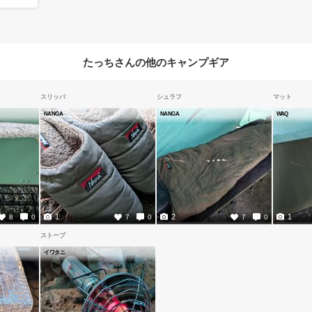
たっちさんの他のキャンプギア
スリッパ
シュラフ
マット
NANGA
NANGA
WAQ
1
2
1
8
0
7
0
7
0
ストーブ
イワタニ