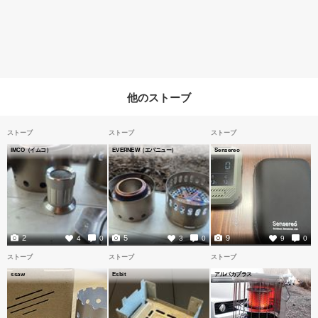
他のストーブ
ストーブ
ストーブ
ストーブ
IMCO（イムコ）
EVERNEW（エバニュー）
Sensereo
2
5
9
4
0
3
0
9
0
ストーブ
ストーブ
ストーブ
ssaw
Esbit
アルパカプラス