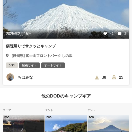
2025年2月15日
42
2
病院帰りでサクッとキャンプ
[静岡県] 富士山フロントパーク しの坂
ソロ
区画サイト
オートサイト
ちはみな
38
25
他のDODのキャンプギア
チェア
テント
テント
DOD
DOD
DOD