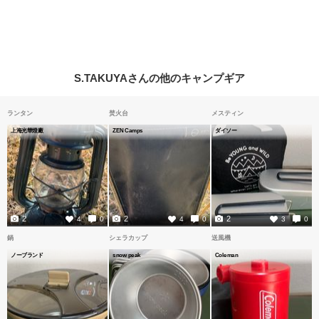
S.TAKUYAさんの他のキャンプギア
ランタン
焚火台
メスティン
上海光華燈廠
ZEN Camps
ダイソー
2
2
2
4
0
4
0
3
0
鍋
シェラカップ
送風機
ノーブランド
snow peak
Coleman