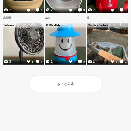
2
2
2
3
0
3
0
3
0
扇風機
LED
薪
Coleman
SPICE of Life
Standard Products
3
2
2
3
0
4
0
4
0
もっとみる