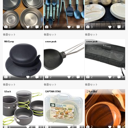
1
5
3
6
0
4
0
3
0
食器セット
食器セット
食器セット
MiliCamp
snow peak
snow peak
3
2
2
7
0
2
0
2
0
食器セット
食器セット
食器セット
UJack
CAPTAIN STAG
ごちゃ混ぜ
1
1
2
4
0
4
0
5
0