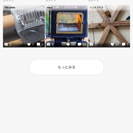
ストーブ
ストーブ
ストーブ
38explore
mind
ハンドメイド
3
6
7
7
0
13
10
15
5
もっとみる