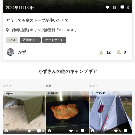
2024年11月30日
38
0
どうしても薪ストーブが使いたくて
[和歌山県] キャンプ練習村「BILLAGE」
ソロ
区画サイト
オートサイト
かず
12
9
かずさんの他のキャンプギア
タープ
鉄板
テント
Unigear
大久保鉄工
ノーブランド
2
2
2
6
0
10
0
5
0