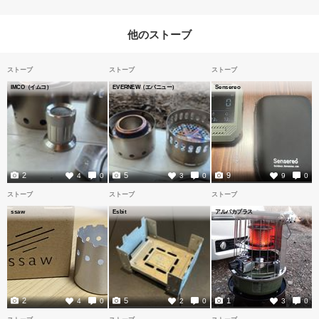
他のストーブ
ストーブ
ストーブ
ストーブ
IMCO（イムコ）
EVERNEW（エバニュー）
Sensereo
2
5
9
4
0
3
0
9
0
ストーブ
ストーブ
ストーブ
ssaw
Esbit
アルパカプラス
2
5
1
4
0
2
0
3
0