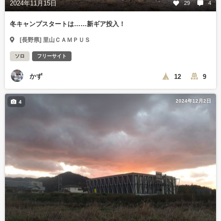
2024年11月15日
29
4
冬キャンプスタートは……新ギア投入！
[長野県] 里山ＣＡＭＰＵＳ
ソロ
フリーサイト
かず
12
9
2024年12月2日
4