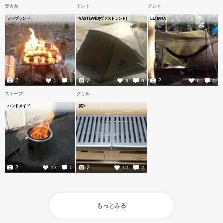
焚火台
テント
テント
ノーブランド
VASTLAND(ヴァストランド)
LUHANA
2
2
2
5
0
8
0
6
0
ストーブ
グリル
ハンドメイド
笑's
2
2
13
0
12
2
もっとみる