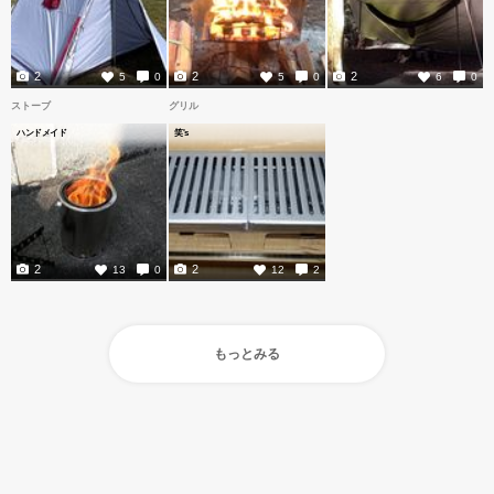
2
2
2
5
0
5
0
6
0
ストーブ
グリル
ハンドメイド
笑's
2
2
13
0
12
2
もっとみる