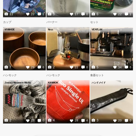
11
5
6
22
2
17
0
22
1
カップ
バーナー
セット
VIVAHDE
Nruc
VENTLAX
7
2
5
29
6
22
0
34
6
ハンモック
ハンモック
食器セット
Jindaiji Mountain Works
KANMOK
ハンドメイド
2
4
3
23
0
28
4
20
0