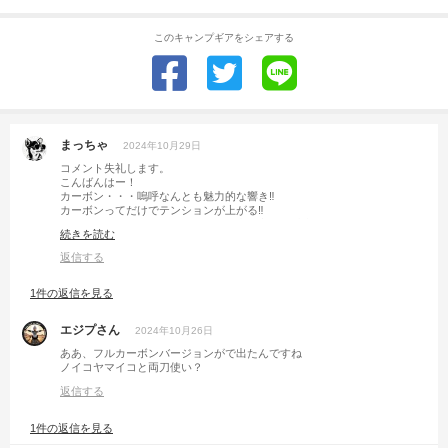
このキャンプギアをシェアする
まっちゃ
2024年10月29日
コメント失礼します。
こんばんはー！
カーボン・・・嗚呼なんとも魅力的な響き‼︎
カーボンってだけでテンションが上がる‼︎
ミニ四駆やラジコンでカーボンの魅力を覚えて以来
続きを読む
ずっとやられております。
良いですねー😍
返信する
1件の返信を見る
エジプさん
2024年10月26日
ああ、フルカーボンバージョンがで出たんですね
ノイコヤマイコと両刀使い？
返信する
1件の返信を見る