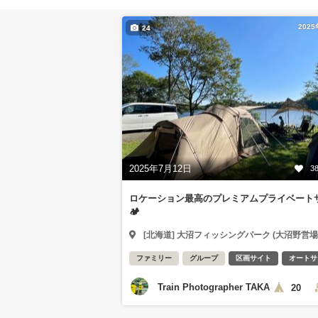
202
24
2025年7月12日
3
ロケーション最高のプレミアムプライベート
🏕️
[北海道] 大沼フィッシングパーク (大沼野営場
ファミリー
グループ
区画サイト
オートサ
Train Photographer TAKA
20