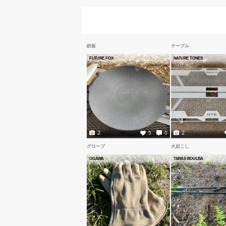
鉄板
テーブル
FUTURE FOX
NATURE TONES
2
2
5
0
グローブ
火起こし
OGAWA
TARAS BOULBA