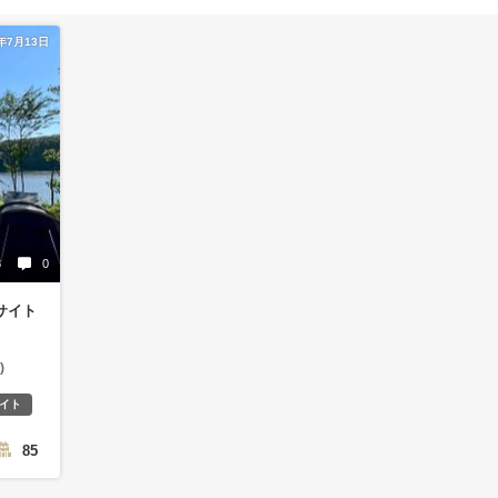
5年7月13日
8
0
サイト
)
イト
85