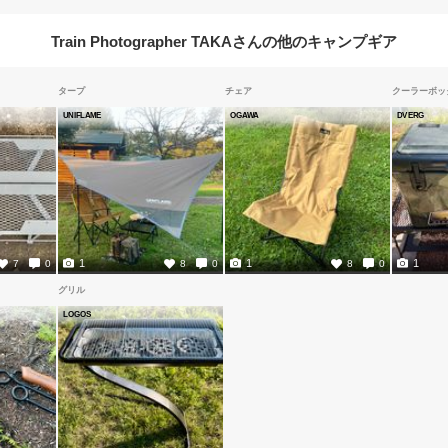
Train Photographer TAKAさんの他のキャンプギア
タープ
チェア
クーラーボッ
UNIFLAME
OGAWA
DVERG
1
1
1
7
0
8
0
8
0
グリル
LOGOS