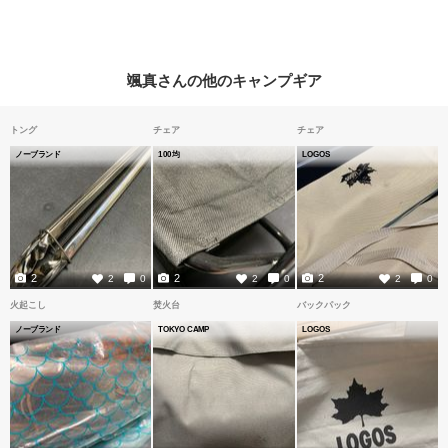
颯真さんの他のキャンプギア
トング
チェア
チェア
ノーブランド
100均
LOGOS
2
2
2
2
0
2
0
2
0
火起こし
焚火台
バックパック
ノーブランド
TOKYO CAMP
LOGOS