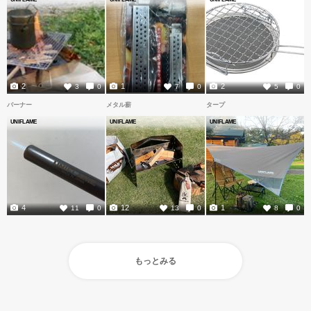
2
1
2
3
0
7
0
5
0
バーナー
メタル薪
タープ
UNIFLAME
UNIFLAME
UNIFLAME
4
12
1
11
0
13
0
8
0
もっとみる