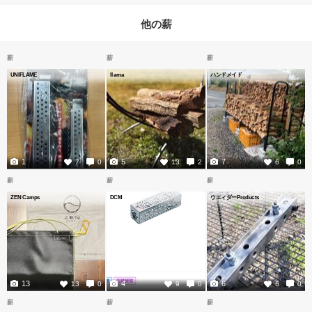
他の薪
薪
薪
薪
UNIFLAME
llama
ハンドメイド
1
5
7
7
0
13
2
6
0
薪
薪
薪
ZEN Camps
DCM
ウエィダーProducts
13
4
6
13
0
9
0
6
0
薪
薪
薪