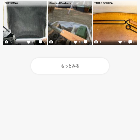
CHENGMAY
Standard Products
TARAS BOULBA
6
2
1
15
2
4
0
7
0
もっとみる