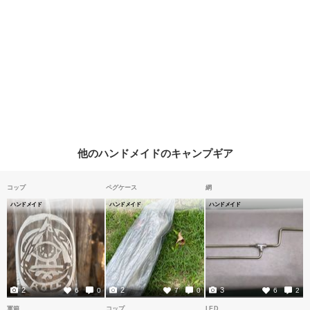
他のハンドメイドのキャンプギア
コップ
ペグケース
網
ハンドメイド
ハンドメイド
ハンドメイド
2
2
3
6
0
7
0
6
2
軍箱
コップ
LED