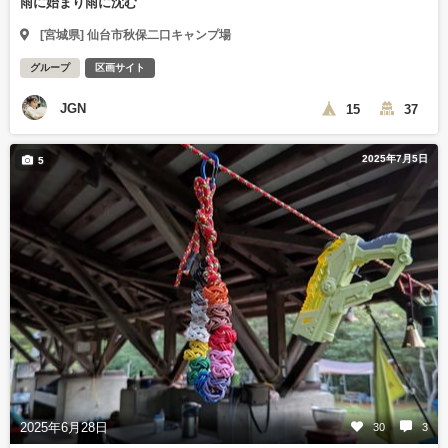
雨に始まり雨に沈む
[宮城県] 仙台市秋保二口キャンプ場
グループ
区画サイト
JGN
15
37
2025年7月5日
5
2025年6月28日
30
3