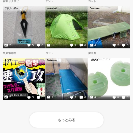
薪割りクサビ
テント
コット
フジノハガネ
mont-bell
Coleman
2
3
4
5
0
7
0
2
0
虫対策用品
コット
保冷剤
トプラン
Coleman
LOGOS
2
1
4
3
0
1
0
6
0
もっとみる