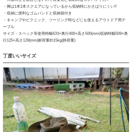
・脚は1本1本スクエアになっているから収納時にかさばりにくい!!
・収納に便利なゴムバンドと収納袋付き
・キャンプやピクニック、ツーリング時などにも使えるアウトドア用テ
ーブル
サイズ・スペック等使用時幅633×奥行400×高さ500(mm)収納時幅509×奥
行125×高さ129(mm)耐荷重約15kg(静荷重)
丁度いいサイズ