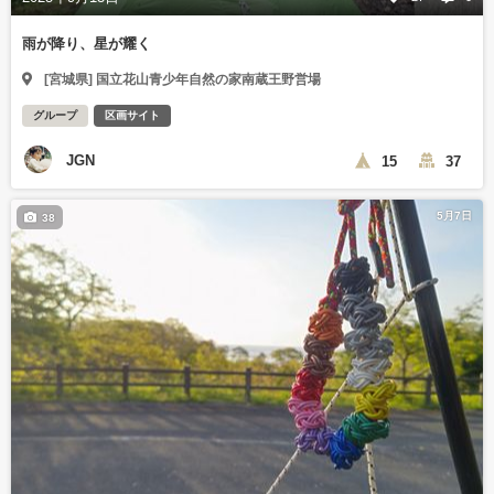
雨が降り、星が耀く
[宮城県] 国立花山青少年自然の家南蔵王野営場
グループ
区画サイト
JGN
15
37
5月7日
38