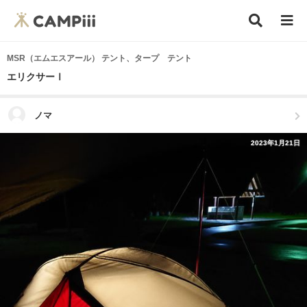
MSR（エムエスアール） テント、タープ テント
エリクサーⅠ
ノマ
2023年1月21日