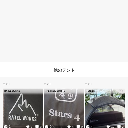
他のテント
テント
テント
テント
RATEL WORKS
THE FREE SPIRITS
TENTER
2
2
4
3
0
4
0
12
2