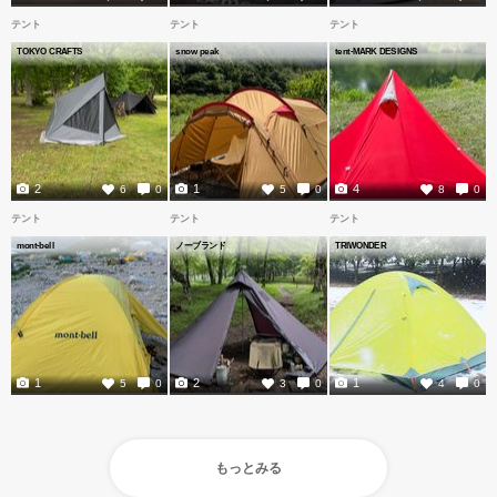
テント
テント
テント
TOKYO CRAFTS
snow peak
tent-MARK DESIGNS
2
1
4
6
0
5
0
8
0
テント
テント
テント
mont-bell
ノーブランド
TRIWONDER
1
2
1
5
0
3
0
4
0
もっとみる