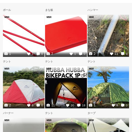
ポール
まな板
ハンマー
MSR
MSR
MSR
1
2
2
1
0
1
0
11
0
テント
テント
テント
MSR
MSR
MSR
2
11
1
6
0
30
18
4
0
バーナー
テント
タープ
MSR
MSR
MSR