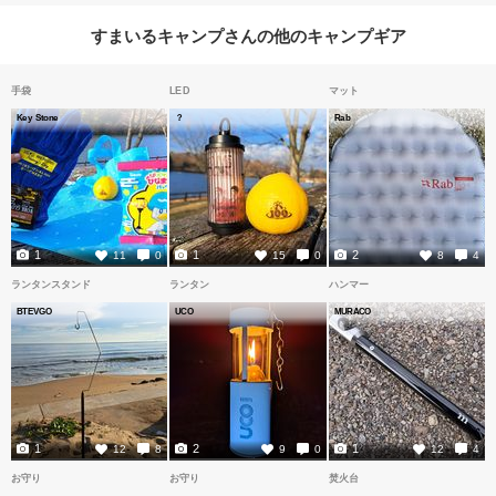
すまいるキャンプさんの他のキャンプギア
手袋
LED
マット
Key Stone
？
Rab
1
1
2
11
0
15
0
8
4
ランタンスタンド
ランタン
ハンマー
BTEVGO
UCO
MURACO
1
2
1
12
8
9
0
12
4
お守り
お守り
焚火台