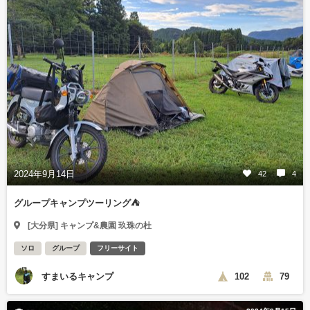
2024年9月14日
42
4
グループキャンプツーリング⛺
[大分県] キャンプ&農園 玖珠の杜
ソロ
グループ
フリーサイト
すまいるキャンプ
102
79