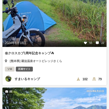
2024年8月18日
55
22
㊗️クロスカブ1周年記念キャンプ⛺
[熊本県] 蔵迫温泉オートビレッジさくら
ソロ
区画サイト
すまいるキャンプ
102
79
2024年8月20日
35