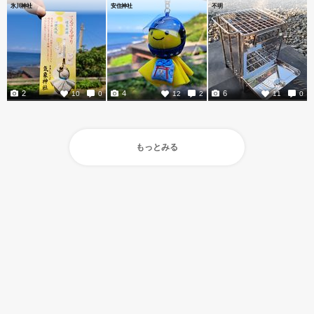
氷川神社
安住神社
不明
2
4
6
10
0
12
2
11
0
もっとみる