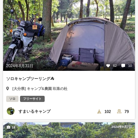
2024年8月31日
62
10
ソロキャンプツーリング⛺
[大分県] キャンプ&農園 玖珠の杜
ソロ
フリーサイト
すまいるキャンプ
102
79
2024年9月7日
18