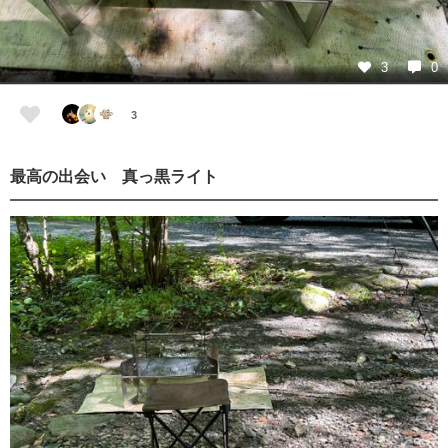
3
0
3
最高の出会い 真っ黒ライト