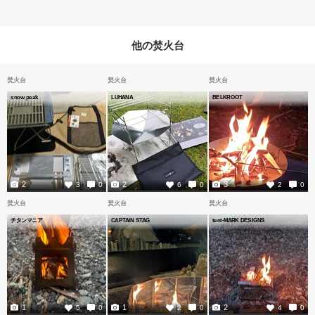
他の焚火台
焚火台
焚火台
焚火台
snow peak
LUHANA
BELKROOT
2
2
3
3
0
6
0
2
0
焚火台
焚火台
焚火台
チタンマニア
CAPTAIN STAG
tent-MARK DESIGNS
1
1
2
5
0
2
0
4
0