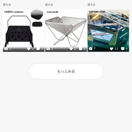
焚火台
焚火台
焚火台
CARGO container
snow peak
CAPTAIN STAG
1
1
7
3
0
3
0
12
0
もっとみる