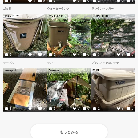
2
2
2
3
0
2
0
9
2
ゴミ箱
ウォータータンク
ランタンハンガー
ゼインアーツ
ハンドメイド
TOKYO CRAFTS
2
2
3
5
0
4
0
5
0
テーブル
テント
プラスチックコンテナ
snow peak
Coleman
THOR
2
2
2
4
0
2
0
3
0
もっとみる