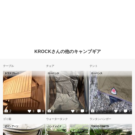
KROCKさんの他のキャンプギア
テーブル
チェア
テント
タラスブルバ
ローベンス
ローベンス
2
2
2
3
0
2
0
9
2
ゴミ箱
ウォータータンク
ランタンハンガー
ゼインアーツ
ハンドメイド
TOKYO CRAFTS