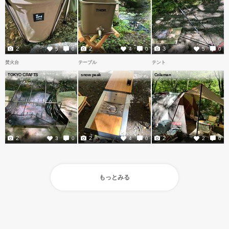
2
2
3
5
0
4
0
5
0
焚火台
テーブル
テント
TOKYO CRAFTS
snow peak
Coleman
2
2
2
3
0
4
0
2
0
もっとみる