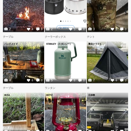
2
2
3
4
0
5
0
5
0
テーブル
クーラーボックス
テント
ハンドメイド
STANLEY（スタンレー）
東京クラフト
4
5
7
8
0
6
0
9
0
テーブル
ランタン
車
IKEA
DIETZ
日本車