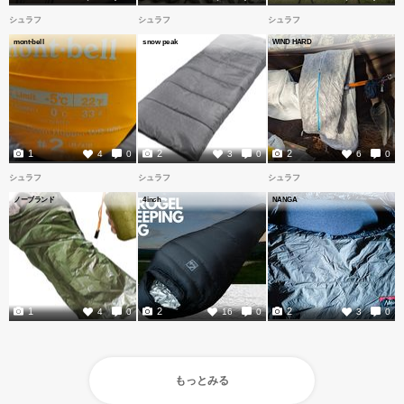
シュラフ
シュラフ
シュラフ
mont-bell
snow peak
WIND HARD
1
2
2
4
0
3
0
6
0
シュラフ
シュラフ
シュラフ
ノーブランド
4inch
NANGA
1
2
2
4
0
16
0
3
0
もっとみる