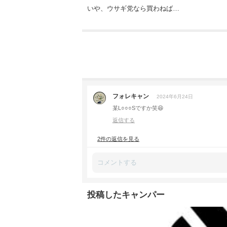
いや、ウサギ党なら買わねば…
フォレキャン
2024年6月24日
某L○○○Sですか笑😆
返信する
2件の返信を見る
投稿したキャンパー