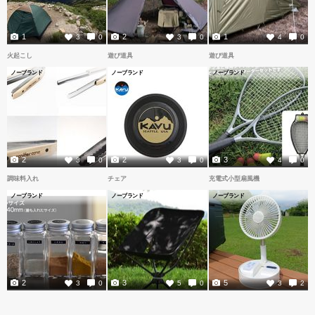
1
2
1
3
0
3
0
4
0
火起こし
遊び道具
遊び道具
ノーブランド
ノーブランド
ノーブランド
2
2
3
3
0
3
0
4
0
調味料入れ
チェア
充電式小型扇風機
ノーブランド
ノーブランド
ノーブランド
2
3
5
3
0
5
0
3
2