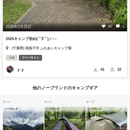
2026年5月25日
52
2
2026キャンプ初め(⌒0⌒)／~~
[千葉県] 我孫子市 ふれあいキャンプ場
ソロ
フリーサイト
y_y
41
32
他のノーブランドのキャンプギア
テント
テント
タープ
ノーブランド
ノーブランド
ノーブランド